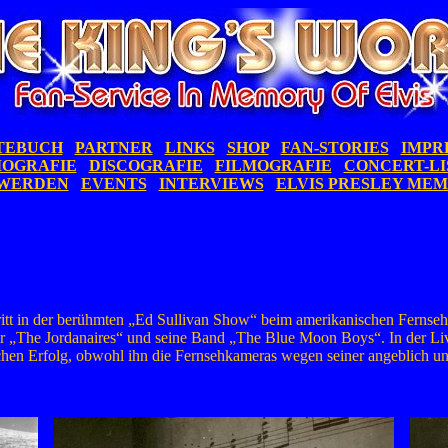
TEBUCH
PARTNER
LINKS
SHOP
FAN-STORIES
IMPR
IOGRAFIE
DISCOGRAFIE
FILMOGRAFIE
CONCERT-LI
WERDEN
EVENTS
INTERVIEWS
ELVIS PRESLEY ME
uftritt in der berühmten „Ed Sullivan Show“ beim amerikanischen Fern
r „The Jordanaires“ und seine Band „The Blue Moon Boys“. In der Live
schen Erfolg, obwohl ihn die Fernsehkameras wegen seiner angeblich 