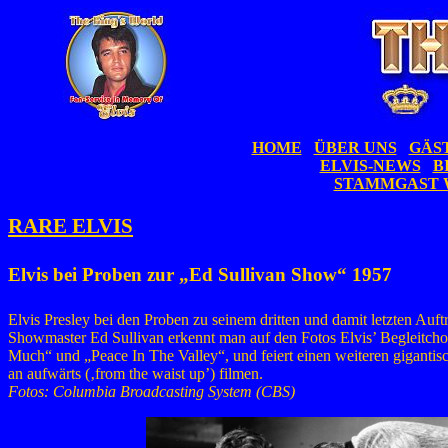
HOME
ÜBER UNS
GÄS
ELVIS-NEWS
B
STAMMGAST 
RARE ELVIS
Elvis bei Proben zur „Ed Sullivan Show“ 1957
Elvis Presley bei den Proben zu seinem dritten und damit letzten A
Showmaster Ed Sullivan erkennt man auf den Fotos Elvis’ Begleitcho
Much“ und „Peace In The Valley“, und feiert einen weiteren giganti
an aufwärts (‚from the waist up’) filmen.
Fotos: Columbia Broadcasting System (CBS)